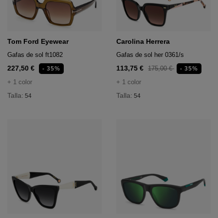
udaderas y jerséis
rumas de Mujer
aldas
 medias
el
va
o
va
Tom Ford Eyewear
Carolina Herrera
va
dores
Gafas de sol ft1082
Gafas de sol her 0361/s
e pelo
227,50 €
113,75 €
175,00 €
- 35%
- 35%
+ 1 color
+ 1 color
o
e 16,95€
ara el pelo
Talla:
Talla:
54
54
o
 Medias
Acabados
chanclas
epillos
 deporte
 Corporales
 deporte
 deporte
tos
acas de uñas
chanclas
chanclas
ñoneras
es
eros y gorras
tos