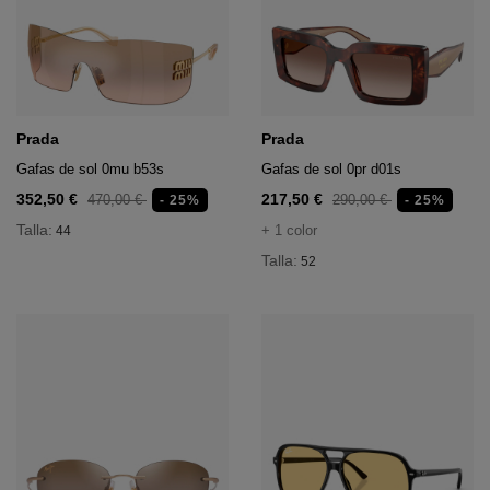
Prada
Prada
Gafas de sol 0mu b53s
Gafas de sol 0pr d01s
352,50 €
217,50 €
470,00 €
290,00 €
- 25%
- 25%
Talla:
+ 1 color
44
Talla:
52