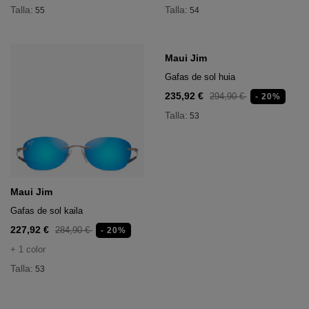
Talla:
Talla:
55
54
Maui Jim
Maui Jim
Gafas de sol kaila
Gafas de sol huia
227,92 €
235,92 €
284,90 €
294,90 €
- 20%
- 20%
Talla:
+ 1 color
53
Talla:
53