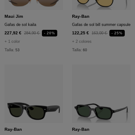
Maui Jim
Ray-Ban
Gafas de sol kaila
Gafas de sol bill summer capsule
227,92 €
122,25 €
284,90 €
163,00 €
- 20%
- 25%
+ 1 color
+ 2 colores
Talla:
Talla:
53
60
Ray-Ban
Ray-Ban