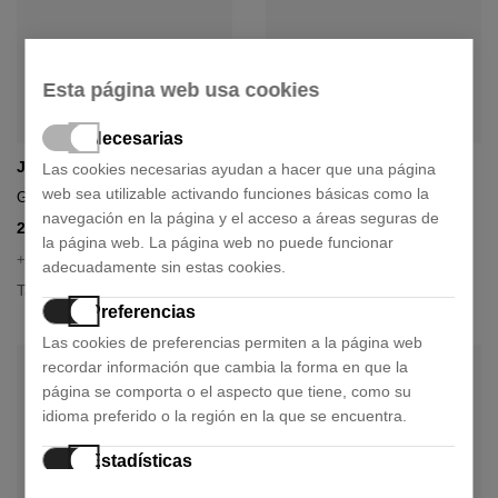
Esta página web usa cookies
Necesarias
Jimmy Choo
Miu Miu
Las cookies necesarias ayudan a hacer que una página
web sea utilizable activando funciones básicas como la
Gafas de sol 0jc5058ju
Gafas de sol 0mu a51s
navegación en la página y el acceso a áreas seguras de
255,00 €
352,50 €
340,00 €
470,00 €
- 25%
- 25%
la página web. La página web no puede funcionar
+ 1 color
+ 1 color
adecuadamente sin estas cookies.
Talla:
Talla:
55
75
Preferencias
Las cookies de preferencias permiten a la página web
recordar información que cambia la forma en que la
página se comporta o el aspecto que tiene, como su
idioma preferido o la región en la que se encuentra.
Estadísticas
Las cookies estadísticas ayudan a los propietarios de