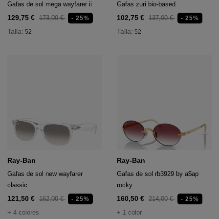
Gafas de sol mega wayfarer ii
Gafas zuri bio-based
129,75 €
102,75 €
173,00 €
137,00 €
- 25%
- 25%
Talla:
Talla:
52
52
Ray-Ban
Ray-Ban
Gafas de sol new wayfarer
Gafas de sol rb3929 by a$ap
classic
rocky
121,50 €
160,50 €
162,00 €
214,00 €
- 25%
- 25%
+ 4 colores
+ 1 color