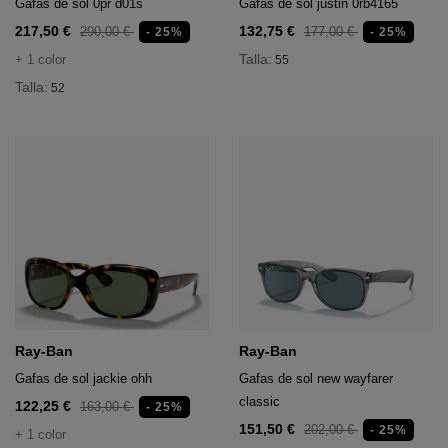
Gafas de sol 0pr d01s
Gafas de sol justin 0rb4165
217,50 €
132,75 €
290,00 €
177,00 €
- 25%
- 25%
Talla:
+ 1 color
55
Talla:
52
Ray-Ban
Ray-Ban
Gafas de sol jackie ohh
Gafas de sol new wayfarer
classic
122,25 €
163,00 €
- 25%
151,50 €
202,00 €
- 25%
+ 1 color