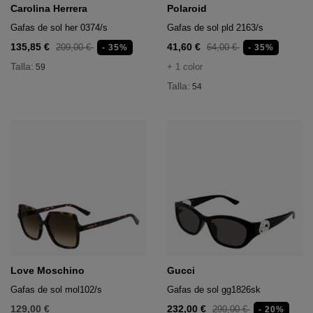
acón
ufandas
Carolina Herrera
Polaroid
neceseres y maletas
Gafas de sol her 0374/s
Gafas de sol pld 2163/s
tos
135,85 €
41,60 €
209,00 €
64,00 €
- 35%
- 35%
ñoneras
seres y maletas
 deportivo
Talla:
+ 1 color
59
s y sombreros
Talla:
54
ñoneras
onederos
s y sombreros
onederos
ufandas
ufandas
Love Moschino
Gucci
ecnológicos
Gafas de sol mol102/s
Gafas de sol gg1826sk
129,00 €
232,00 €
290,00 €
- 20%