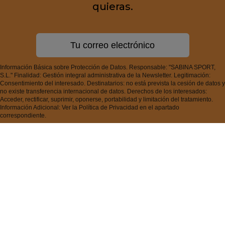
ÚNETE A NUESTRO
CLUB
Si quieres recibir
descuentos exclusivos,
novedades y tendencias por
email.
Escribe a continuación tu correo
electrónico. Podrás darte de baja cuando
quieras.