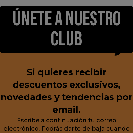
Maui Jim
Dolce & Gabbana
Gafas de sol mj0370s hookipa
Gafas de sol 0dg6205
lite
213,00 €
284,00 €
- 25%
187,92 €
234,90 €
- 20%
Talla:
37
+ 2 colores
Talla:
64
Mostrando 1 - 48 de 1012 artículos