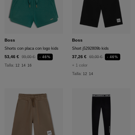
udaderas y jerséis
rumas de Mujer
aldas
 medias
el
va
o
va
va
dores
Boss
Boss
e pelo
Shorts con placa con logo kids
Short j5292809b kids
o
e 16,95€
ara el pelo
53,46 €
37,26 €
99,00 €
69,00 €
- 46%
- 46%
o
 Medias
Talla:
+ 1 color
12
14
16
Acabados
Talla:
12
14
chanclas
epillos
 deporte
 Corporales
 deporte
 deporte
tos
acas de uñas
chanclas
chanclas
ñoneras
es
eros y gorras
tos