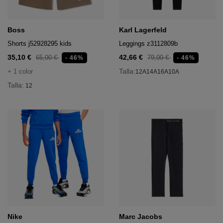
acón
ufandas
neceseres y maletas
tos
Boss
Karl Lagerfeld
ñoneras
Shorts j52928295 kids
Leggings z3112809b
seres y maletas
 deportivo
35,10 €
42,66 €
65,00 €
79,00 €
- 46%
- 46%
s y sombreros
ñoneras
Talla:
+ 1 color
12A
14A
16A
10A
Talla:
onederos
12
s y sombreros
onederos
ufandas
ufandas
ecnológicos
Nike
Marc Jacobs