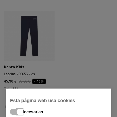
Kenzo Kids
Leggins k60656 kids
45,90 €
85,00 €
- 46%
Talla:
14A
Esta página web usa cookies
Mostrando 1 - 9 de 9 productos
Necesarias