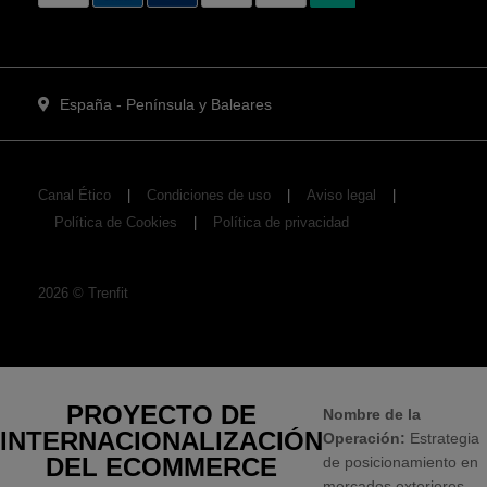
España - Península y Baleares
Canal Ético
Condiciones de uso
Aviso legal
Política de Cookies
Política de privacidad
2026
©
Trenfit
PROYECTO DE
Nombre de la
INTERNACIONALIZACIÓN
Operación:
Estrategia
DEL ECOMMERCE
de posicionamiento en
mercados exteriores