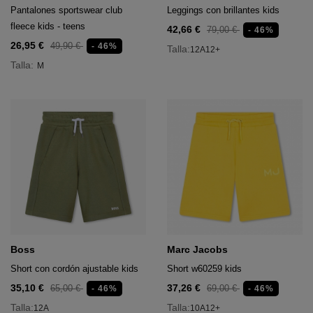
Pantalones sportswear club
Leggings con brillantes kids
 Deportivo
fleece kids - teens
42,66 €
79,00 €
- 46%
26,95 €
49,90 €
- 46%
Talla:
12A
12+
Talla:
M
 deportivo
Boss
Marc Jacobs
Short con cordón ajustable kids
Short w60259 kids
35,10 €
37,26 €
65,00 €
69,00 €
- 46%
- 46%
Talla:
Talla:
12A
10A
12+