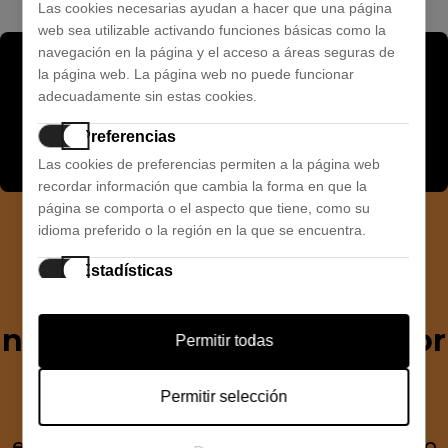
Las cookies necesarias ayudan a hacer que una página
web sea utilizable activando funciones básicas como la
ÚNETE A NUESTRO
navegación en la página y el acceso a áreas seguras de
la página web. La página web no puede funcionar
adecuadamente sin estas cookies.
CLUB
Preferencias
Las cookies de preferencias permiten a la página web
recordar información que cambia la forma en que la
página se comporta o el aspecto que tiene, como su
idioma preferido o la región en la que se encuentra.
Si quieres recibir
Estadísticas
descuentos exclusivos,
Las cookies estadísticas ayudan a los propietarios de
páginas web a comprender cómo interactúan los
novedades y tendencias por
Permitir todas
visitantes con las páginas web reuniendo y
proporcionando información de forma anónima.
email.
Permitir selección
Marketing
Escribe a continuación tu correo
Las cookies de marketing se utilizan para rastrear a los
electrónico. Podrás darte de baja cuando