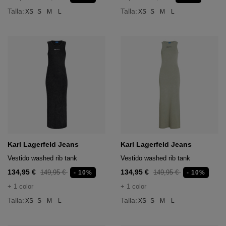
Talla:
Talla:
XS
S
M
L
XS
S
M
L
 Deportivo
 deportivo
Karl Lagerfeld Jeans
Karl Lagerfeld Jeans
Vestido washed rib tank
Vestido washed rib tank
134,95 €
134,95 €
149,95 €
149,95 €
- 10%
- 10%
+ 1 color
+ 1 color
Talla:
Talla:
XS
S
M
L
XS
S
M
L