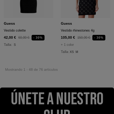
Guess
Guess
Vestido colette
Vestido rhinestones 4g
42,00 €
105,00 €
60,00 €
150,00 €
- 30%
- 30%
Talla:
+ 1 color
S
Talla:
XS
M
Mostrando 1 - 48 de 76 artículos
ÚNETE A NUESTRO