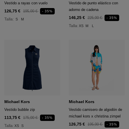
Vestido a rayas con vuelo
Vestido de punto elástico con
adorno de cadena
126,75 €
195,00 €
- 35%
146,25 €
225,00 €
- 35%
Talla:
S
M
Talla:
XS
M
L
Michael Kors
Michael Kors
Vestido bubble zip
Vestido camisero de algodón de
michael kors x christina zimpel
113,75 €
175,00 €
- 35%
126,75 €
195,00 €
- 35%
Talla:
XS
S