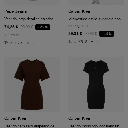
Pepe Jeans
Calvin Klein
Vestido largo detalles calados
Minivestido estilo sudadera con
monograma
74,25 €
99,00 €
- 25%
89,91 €
99,90 €
- 10%
+ 1 color
Talla:
XS
S
M
L
Talla:
XS
S
M
L
Calvin Klein
Calvin Klein
Vestido camisero drapeado de
Vestido monologo 2x2 baby rib