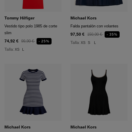
Tommy Hilfiger
Michael Kors
Vestido tipo polo 1985 de corte
Falda pantalón con volantes
slim
97,50 €
150,00 €
- 35%
74,92 €
99,90 €
- 25%
Talla:
XS
S
L
Talla:
XS
L
Michael Kors
Michael Kors