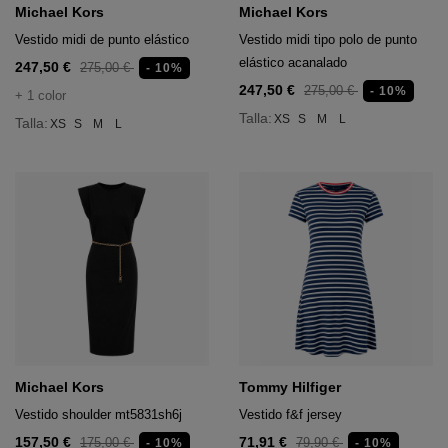
acón
ufandas
Michael Kors
Michael Kors
neceseres y maletas
Vestido midi de punto elástico
Vestido midi tipo polo de punto
tos
elástico acanalado
247,50 €
275,00 €
- 10%
ñoneras
247,50 €
275,00 €
seres y maletas
 deportivo
- 10%
+ 1 color
s y sombreros
Talla:
XS
S
M
L
Talla:
XS
S
M
L
ñoneras
onederos
s y sombreros
onederos
ufandas
ufandas
Michael Kors
Tommy Hilfiger
ecnológicos
Vestido shoulder mt5831sh6j
Vestido f&f jersey
157,50 €
71,91 €
175,00 €
79,90 €
- 10%
- 10%