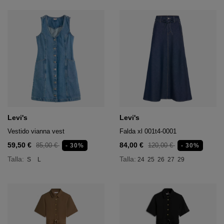
Levi's
Levi's
Vestido vianna vest
Falda xl 001t4-0001
59,50 €
84,00 €
85,00 €
120,00 €
- 30%
- 30%
Talla:
Talla:
S
L
24
25
26
27
29