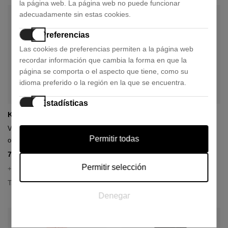
la página web. La página web no puede funcionar
adecuadamente sin estas cookies.
Preferencias
Las cookies de preferencias permiten a la página web
recordar información que cambia la forma en que la
página se comporta o el aspecto que tiene, como su
idioma preferido o la región en la que se encuentra.
Estadísticas
Karl Lagerfeld Jeans
Lacoste
Las cookies estadísticas ayudan a los propietarios de
páginas web a comprender cómo interactúan los
Vestido de canalé con espalda
Vestido maxi de tirantes de
Permitir todas
visitantes con las páginas web reuniendo y
olímpica
canalé de algodón
proporcionando información de forma anónima.
74,25 €
105,00 €
99,00 €
150,00 €
- 25%
- 30%
Permitir selección
Talla:
+ 1 color
XS
S
L
Marketing
Talla:
XS
S
M
L
Las cookies de marketing se utilizan para rastrear a los
Denegar
visitantes en las páginas web. La intención es mostrar
anuncios relevantes y atractivos para el usuario individual,
y por lo tanto, más valiosos para los editores y los