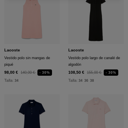
anunciantes externos.
Lacoste
Lacoste
Vestido polo sin mangas de
Vestido polo largo de canalé de
piqué
algodón
98,00 €
108,50 €
140,00 €
155,00 €
- 30%
- 30%
Talla:
Talla:
34
34
36
38