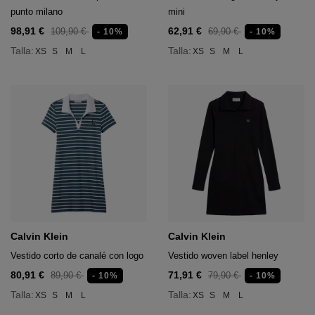
punto milano
mini
98,91 €
62,91 €
109,90 €
69,90 €
- 10%
- 10%
Talla:
Talla:
XS
S
M
L
XS
S
M
L
Calvin Klein
Calvin Klein
Vestido corto de canalé con logo
Vestido woven label henley
80,91 €
71,91 €
89,90 €
79,90 €
- 10%
- 10%
Talla:
Talla:
XS
S
M
L
XS
S
M
L