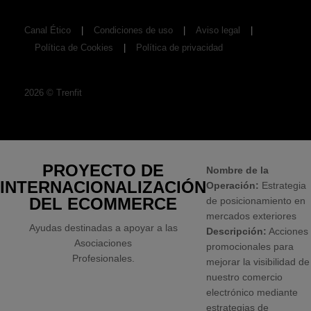
Canal Ético
Condiciones de uso
Aviso legal
Política de Cookies
Política de privacidad
2026
©
Trenfit
PROYECTO DE
Nombre de la
INTERNACIONALIZACIÓN
Operación:
Estrategia
DEL ECOMMERCE
de posicionamiento en
mercados exteriores
Ayudas destinadas a apoyar a las
Descripción:
Acciones
Asociaciones
promocionales para
Profesionales.
mejorar la visibilidad de
nuestro comercio
electrónico mediante
estrategias de