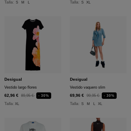
Talla:
Talla:
S
M
L
S
XL
Desigual
Desigual
Vestido largo flores
Vestido vaquero slim
62,96 €
69,96 €
89,95 €
99,95 €
- 30%
- 30%
Talla:
Talla:
XL
S
M
L
XL