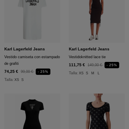
Karl Lagerfeld Jeans
Karl Lagerfeld Jeans
Vestido camiseta con estampado
Vestidoknitted lace tie
de grafiti
111,75 €
149,00 €
- 25%
74,25 €
99,00 €
- 25%
Talla:
XS
S
M
L
Talla:
XS
S