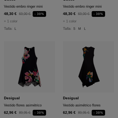
Vestido embro ringer mini
Vestido embro ringer mini
48,30 €
48,30 €
69,00 €
69,00 €
- 30%
- 30%
+ 1 color
+ 1 color
Talla:
Talla:
L
S
M
L
Desigual
Desigual
Vestido flores asimétrico
Vestido asimétrico flores
62,96 €
62,96 €
89,95 €
89,95 €
- 30%
- 30%