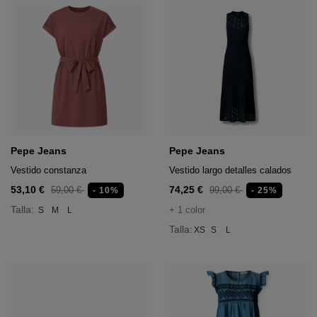
Pepe Jeans
Pepe Jeans
Vestido constanza
Vestido largo detalles calados
53,10 €
74,25 €
59,00 €
99,00 €
- 10%
- 25%
Talla:
+ 1 color
S
M
L
Talla:
XS
S
L