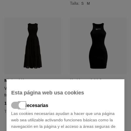
Talla:
S
M
Michael Kors
Karl Lagerfeld Jeans
Vestido de tirantes de georgette
Vestido de canalé con espalda
Esta página web usa cookies
fruncido
olímpica
162,50 €
74,25 €
250,00 €
99,00 €
- 35%
- 25%
Necesarias
Talla:
+ 1 color
S
M
Las cookies necesarias ayudan a hacer que una página
Talla:
web sea utilizable activando funciones básicas como la
XS
S
M
L
navegación en la página y el acceso a áreas seguras de