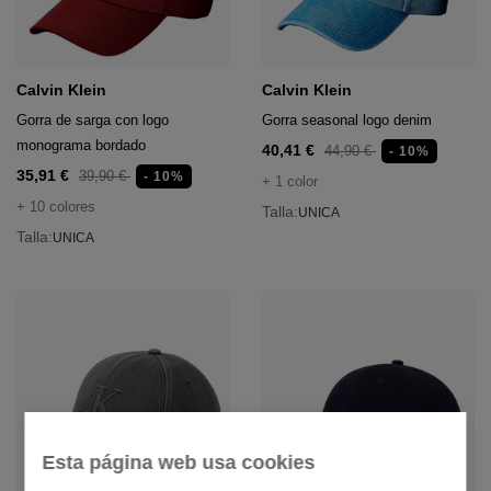
Calvin Klein
Calvin Klein
Gorra de sarga con logo
Gorra seasonal logo denim
monograma bordado
40,41 €
44,90 €
- 10%
35,91 €
39,90 €
- 10%
+ 1 color
+ 10 colores
Talla:
UNICA
Talla:
UNICA
Esta página web usa cookies