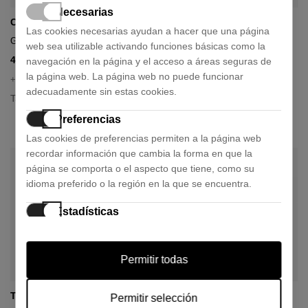
Necesarias
Calvin Klein
Tommy Hilfiger
Las cookies necesarias ayudan a hacer que una página
Gorra seasonal logo denim
Gorra de béisbol con logo
web sea utilizable activando funciones básicas como la
bordado
40,41 €
44,90 €
navegación en la página y el acceso a áreas seguras de
- 10%
35,91 €
la página web. La página web no puede funcionar
39,90 €
- 10%
+ 1 color
adecuadamente sin estas cookies.
+ 3 colores
Talla:
UNICA
Talla:
UNICA
Preferencias
Las cookies de preferencias permiten a la página web
recordar información que cambia la forma en que la
página se comporta o el aspecto que tiene, como su
idioma preferido o la región en la que se encuentra.
Estadísticas
Las cookies estadísticas ayudan a los propietarios de
páginas web a comprender cómo interactúan los
Permitir todas
visitantes con las páginas web reuniendo y
proporcionando información de forma anónima.
Tommy Hilfiger
Tommy Hilfiger
Permitir selección
Marketing