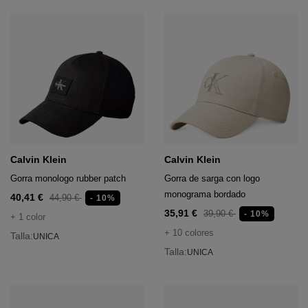
Calvin Klein
Calvin Klein
Gorra monologo rubber patch
Gorra de sarga con logo
monograma bordado
40,41 €
44,90 €
- 10%
35,91 €
39,90 €
- 10%
+ 1 color
+ 10 colores
Talla:
UNICA
Talla:
UNICA