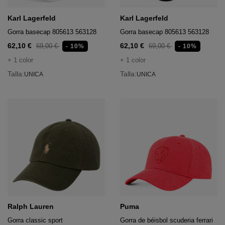
acón
ufandas
Karl Lagerfeld
Karl Lagerfeld
neceseres y maletas
tos
Gorra basecap 805613 563128
Gorra basecap 805613 563128
ñoneras
62,10 €
62,10 €
seres y maletas
 deportivo
69,00 €
69,00 €
- 10%
- 10%
s y sombreros
+ 1 color
+ 1 color
ñoneras
Talla:
Talla:
UNICA
UNICA
onederos
s y sombreros
onederos
ufandas
ufandas
Ralph Lauren
Puma
ecnológicos
Gorra classic sport
Gorra de béisbol scuderia ferrari