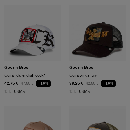
Goorin Bros
Goorin Bros
Gorra "old english cock"
Gorra wings fury
42,75 €
38,25 €
47,50 €
42,50 €
- 10%
- 10%
Talla:
Talla:
UNICA
UNICA