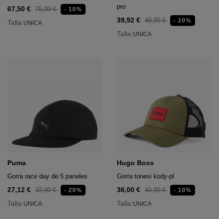
pro
67,50 €
75,00 €
- 10%
 Deportivo
39,92 €
49,90 €
- 20%
Talla:
UNICA
Talla:
UNICA
 deportivo
Puma
Hugo Boss
Gorra race day de 5 paneles
Gorra tonesi kody-pl
27,12 €
36,00 €
33,90 €
40,00 €
- 20%
- 10%
Talla:
Talla:
UNICA
UNICA