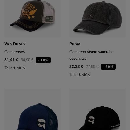
Von Dutch
Puma
Gorra crew5
Gorra con visera wardrobe
essentials
31,41 €
34,90 €
- 10%
22,32 €
27,90 €
- 20%
Talla:
UNICA
Talla:
UNICA