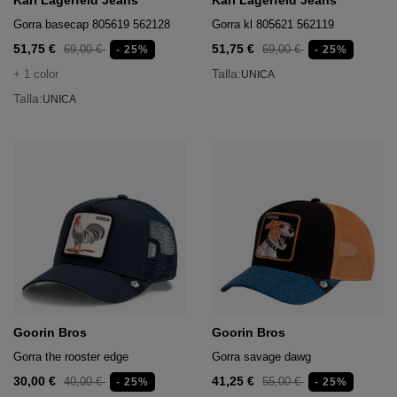
Karl Lagerfeld Jeans
Karl Lagerfeld Jeans
Gorra basecap 805619 562128
Gorra kl 805621 562119
51,75 €
51,75 €
69,00 €
69,00 €
- 25%
- 25%
Talla:
+ 1 color
UNICA
Talla:
UNICA
Goorin Bros
Goorin Bros
Gorra the rooster edge
Gorra savage dawg
30,00 €
41,25 €
40,00 €
55,00 €
- 25%
- 25%