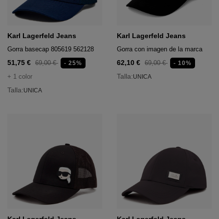
Karl Lagerfeld Jeans
Karl Lagerfeld Jeans
Gorra basecap 805619 562128
Gorra con imagen de la marca
51,75 €
62,10 €
69,00 €
69,00 €
- 25%
- 10%
Talla:
+ 1 color
UNICA
Talla:
UNICA