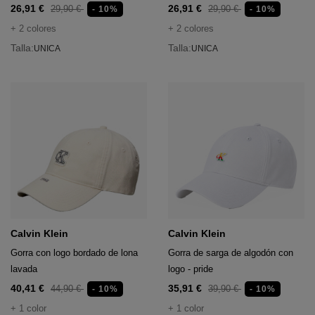
26,91 €
26,91 €
29,90 €
29,90 €
- 10%
- 10%
+ 2 colores
+ 2 colores
Talla:
Talla:
UNICA
UNICA
Calvin Klein
Calvin Klein
Gorra con logo bordado de lona
Gorra de sarga de algodón con
lavada
logo - pride
40,41 €
35,91 €
44,90 €
39,90 €
- 10%
- 10%
+ 1 color
+ 1 color