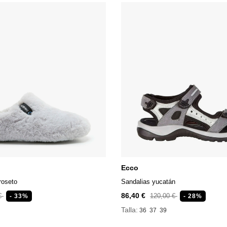
Ecco
roseto
Sandalias yucatán
86,40 €
 €
120,00 €
- 33%
- 28%
Talla:
36
37
39