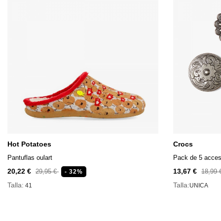
Hot Potatoes
Crocs
Pantuflas oulart
Pack de 5 acces
20,22 €
13,67 €
29,95 €
18,99
- 32%
Talla:
Talla:
41
UNICA