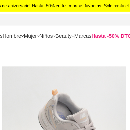
 de aniversario! Hasta -50% en tus marcas favoritas. Solo hasta el 
s
Hombre
Mujer
Niños
Beauty
Marcas
Hasta -50% DT