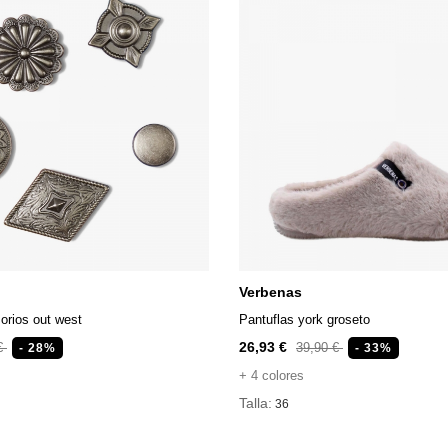
Verbenas
orios out west
Pantuflas york groseto
26,93 €
 €
39,90 €
- 28%
- 33%
+ 4 colores
Talla:
36