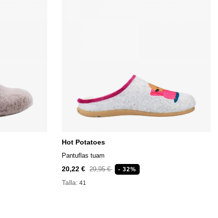
Hot Potatoes
Pantuflas tuam
20,22 €
29,95 €
- 32%
Talla:
41