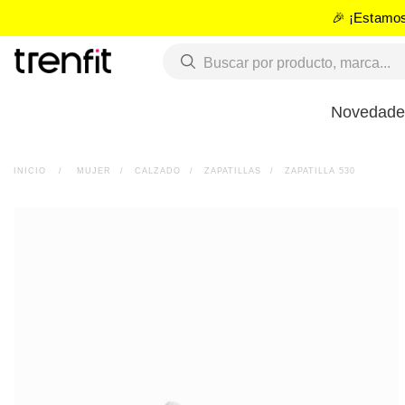
🎉 ¡Estamos
Novedade
INICIO
>
MUJER
>
CALZADO
>
ZAPATILLAS
>
ZAPATILLA 530