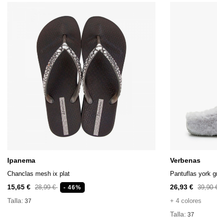
Ipanema
Verbenas
Chanclas mesh ix plat
Pantuflas york g
15,65 €
26,93 €
28,99 €
39,90
- 46%
Talla:
+ 4 colores
37
Talla:
37