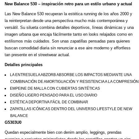
New Balance 530 – inspiración retro para un estilo urbano y actual
Las New Balance 530 recuperan la estética running de los años 2000 y
la reinterpretan desde una perspectiva mucho más contemporánea y
versátil. Su silueta combina detalles deportivos, líneas dinámicas y una
imagen urbana que encaja fácilmente tanto en looks relajados como en
estilismos más cuidados. Son unas zapatillas pensadas para quienes
buscan comodidad diaria sin renunciar a ese aire moderno y effortless
tan presente en el streetwear actual.
Detalles principales
LA ENTRESUELA ABZORB ABSORBE LOS IMPACTOS MEDIANTE UNA
COMBINACIÓN DE AMORTIGUACIÓN Y RESISTENCIA A LA COMPRESIÓN
EMPEINE DE MALLA CON CUBIERTAS SINTÉTICAS
DISEÑO LIGERO PENSADO PARA EL USO DIARIO
ESTÉTICA DEPORTIVA FÁCIL DE COMBINAR
ZAPATILLAS ICÓNICAS DENTRO DEL UNIVERSO LIFESTYLE DE NEW
BALANCE
G5303U0
Quedan especialmente bien con denim amplio, leggings, prendas