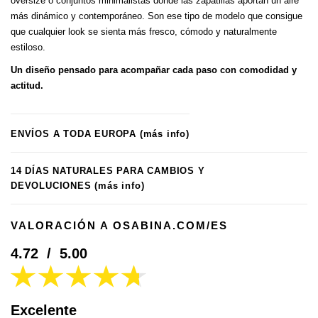
oversize o conjuntos minimalistas donde las zapatillas aportan un aire
más dinámico y contemporáneo. Son ese tipo de modelo que consigue
que cualquier look se sienta más fresco, cómodo y naturalmente
estiloso.
Un diseño pensado para acompañar cada paso con comodidad y
actitud.
ENVÍOS A TODA EUROPA
(más info)
14 DÍAS NATURALES PARA CAMBIOS Y
DEVOLUCIONES
(más info)
VALORACIÓN A OSABINA.COM/ES
4.72
/
5.00
Excelente