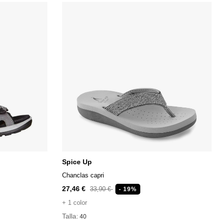
Spice Up
Chanclas capri
27,46 €
33,90 €
- 19%
+ 1 color
Talla:
40